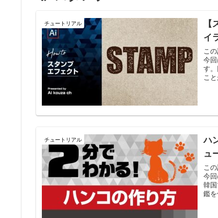
【
チュートリアル
イ
この
今回
す。
こと
ハ
チュートリアル
ュ
この
今回
韓国
鑑を