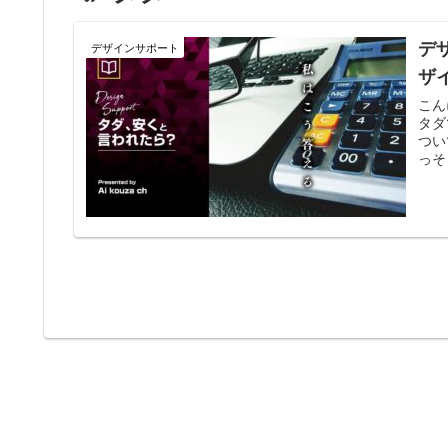
デ
デザインサポート
ザ
こん
タダ
つい
っそ