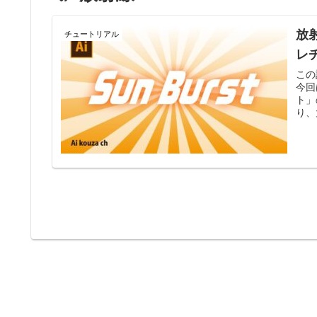
放
チュートリアル
レ
この
今回
ト」
り、