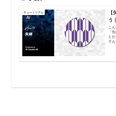
【
チュートリアル
う
こん
「矢
とか
そん