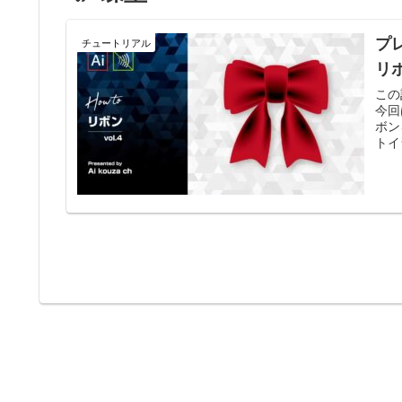
プ
チュートリアル
リ
この
今回
ボン
トイラ