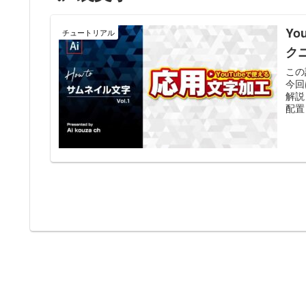
Y
チュートリアル
ク
この
今回
解説
配置