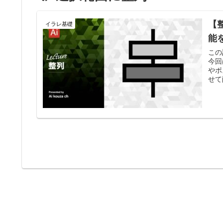
【
イラレ基礎
能
この
今回
やポ
せて