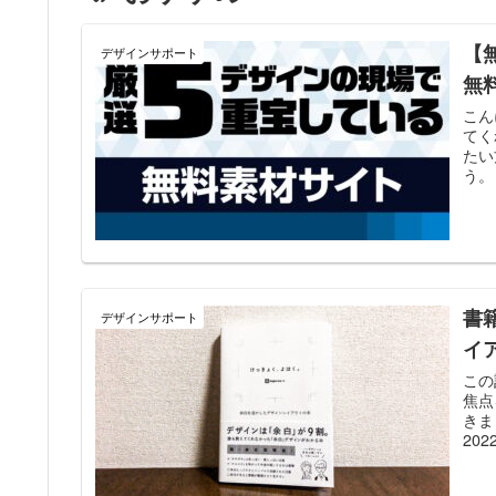
【
デザインサポート
無
こん
てく
たい
う。
書
デザインサポート
イ
この
焦点
きま
20