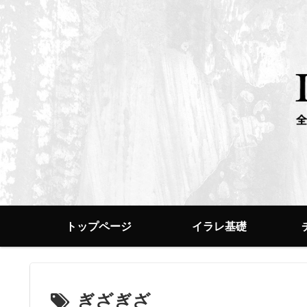
トップページ
イラレ基礎
ぎざぎざ