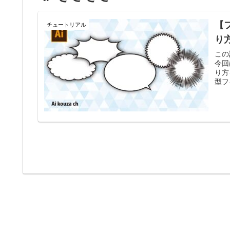
【
チュートリアル
り
この
今回
り方
型フキ