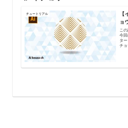
【
チュートリアル
ョ
この
今回
ター
チョ