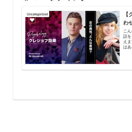
【
Uncategorized
わ
こん
話を
えま
はあ