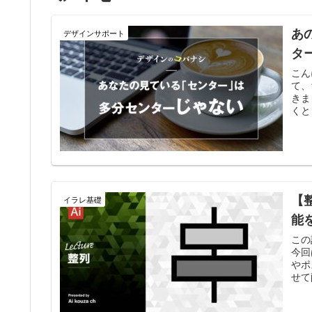
あ
デザインサポート
タ
こん
て、
きま
くと
【
イラレ基礎
能
この
今回
やポ
せて