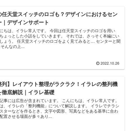
の任天堂スイッチのロゴも？デザインにおけるセン
ー｜デザインサポート
にちは、イラレ常人です。 今回は任天堂スイッチのロゴを用い
ちょっとした小話をしていきます。 それでは、さっそく本編にい
しょう。 任天堂スイッチのロゴをよく見てみると… センターと聞
 そんなの上...
2022.10.26
整列】レイアウト整理がラクラク！イラレの整列機
を徹底解説｜イラレ基礎
記事には広告が含まれています。 こんにちは、イラレ常人です。
は、イラレの「整列機能」について解説します。 イラレでチラシ
スターなどを作るとき、文字や図形、写真などをある基準に合わ
配置させる場面が多々あり...