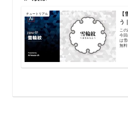
【
チュートリアル
う
この
今回
は雪
無料