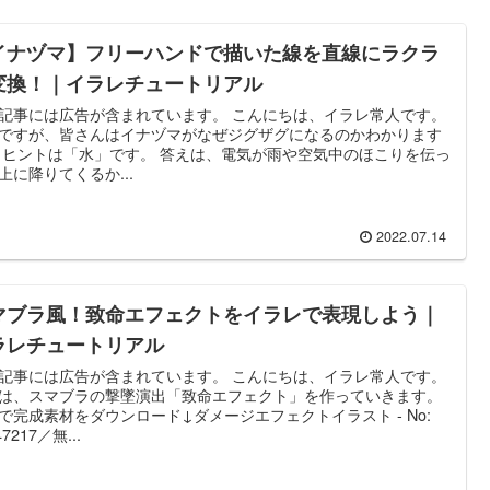
イナヅマ】フリーハンドで描いた線を直線にラクラ
変換！｜イラレチュートリアル
記事には広告が含まれています。 こんにちは、イラレ常人です。
ですが、皆さんはイナヅマがなぜジグザグになるのかわかります
 ヒントは「水」です。 答えは、電気が雨や空気中のほこりを伝っ
上に降りてくるか...
2022.07.14
マブラ風！致命エフェクトをイラレで表現しよう｜
ラレチュートリアル
記事には広告が含まれています。 こんにちは、イラレ常人です。
は、スマブラの撃墜演出「致命エフェクト」を作っていきます。
で完成素材をダウンロード↓ダメージエフェクトイラスト - No:
47217／無...