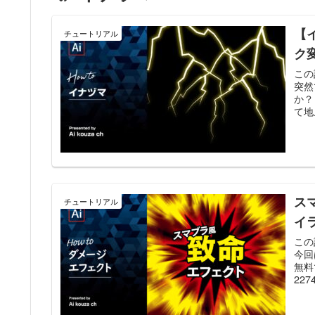
【
チュートリアル
ク
この
突然
か？
て地
ス
チュートリアル
イ
この
今回
無料
227