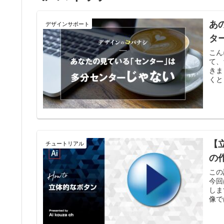
あ
デザインサポート
タ
こん
て、
きま
くと
【
チュートリアル
の
この
今回
しま
像で