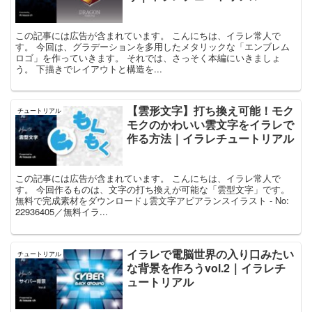
この記事には広告が含まれています。 こんにちは、イラレ常人で
す。 今回は、グラデーションを多用したメタリックな「エンブレム
ロゴ」を作っていきます。 それでは、さっそく本編にいきましょ
う。 下描きでレイアウトと構造を...
【雲形文字】打ち換え可能！モク
チュートリアル
モクのかわいい雲文字をイラレで
作る方法｜イラレチュートリアル
この記事には広告が含まれています。 こんにちは、イラレ常人で
す。 今回作るものは、文字の打ち換えが可能な「雲型文字」です。
無料で完成素材をダウンロード↓雲文字アピアランスイラスト - No:
22936405／無料イラ...
イラレで電脳世界の入り口みたい
チュートリアル
な背景を作ろうvol.2｜イラレチ
ュートリアル