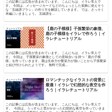
この記事には広告が含まれています。 こんにちは、イラレ常人で
す。 今回は、メッセージカードなどのちょっとした装飾に使えそう
な「五線譜ブラシ」の作り方を解説していきます。 では、さっそく
本編にいきましょう。 五線譜を...
【鹿の子模様】子孫繁栄の象徴、
チュートリアル
鹿の子模様をイラレで作ろう｜イ
ラレチュートリアル
この記事には広告が含まれています。 こんにちは、イラレ常人で
す。 今回は、子孫繁栄の象徴としての意味合いを持つ「鹿の子模
様」を作っていきます。鹿は生命力や繁栄力が強いことから子孫繁栄
と結び付けられたようです。 無料で完成...
ロマンチックなイラストの背景に
チュートリアル
最適！イラレで幻想的な夜空を作
ろう｜イラレチュートリアル
この記事には広告が含まれています。 こんにちは、イラレ常人で
す。 今回は、うっすらと雲がかかった幻想的な夜空を作っていきま