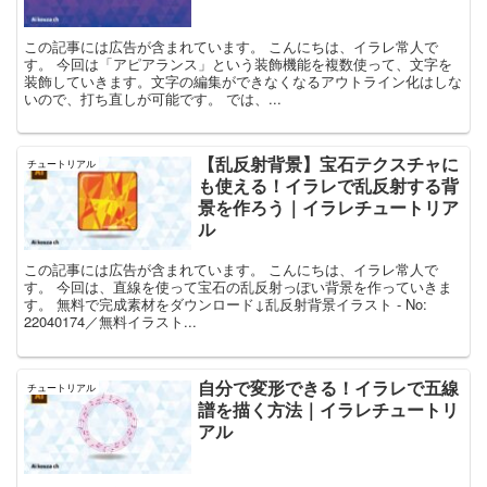
この記事には広告が含まれています。 こんにちは、イラレ常人で
す。 今回は「アピアランス」という装飾機能を複数使って、文字を
装飾していきます。文字の編集ができなくなるアウトライン化はしな
いので、打ち直しが可能です。 では、...
【乱反射背景】宝石テクスチャに
チュートリアル
も使える！イラレで乱反射する背
景を作ろう｜イラレチュートリア
ル
この記事には広告が含まれています。 こんにちは、イラレ常人で
す。 今回は、直線を使って宝石の乱反射っぽい背景を作っていきま
す。 無料で完成素材をダウンロード↓乱反射背景イラスト - No:
22040174／無料イラスト...
自分で変形できる！イラレで五線
チュートリアル
譜を描く方法｜イラレチュートリ
アル