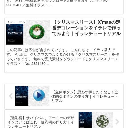
す。 無料で完成素材をダウンロード↓夜空背景イラスト - No:
22372400／無料イラスト...
【クリスマスリース】X’masの定
チュートリアル
番デコレーションをイラレで作っ
てみよう｜イラレチュートリアル
この記事には広告が含まれています。 こんにちは、イラレ常人で
す。 今回は、クリスマスでよく見かける「クリスマスリース」を作
っていきます。 無料で完成素材をダウンロード↓クリスマスリース
イラスト - No: 2321430...
【立体ボタン】思わず押したくなる！立
体的なボタンの作り方｜イラレチュート
リアル
【迷彩柄】サバイバル、アーミーのデザ
インといえばこれ！迷彩柄の作り方｜イ
ラレチュートリアル