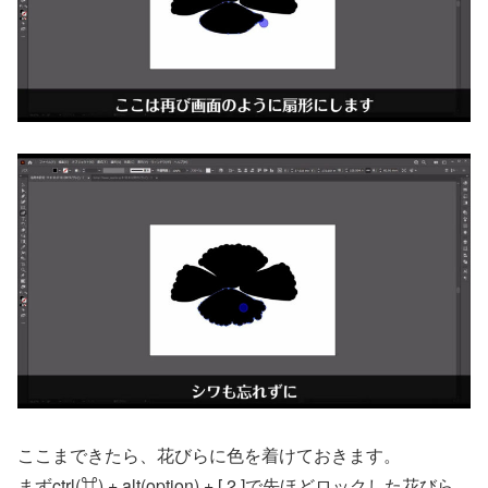
ここまできたら、花びらに色を着けておきます。
まずctrl(⌘) + alt(option) + [ 2 ]で先ほどロックした花びら