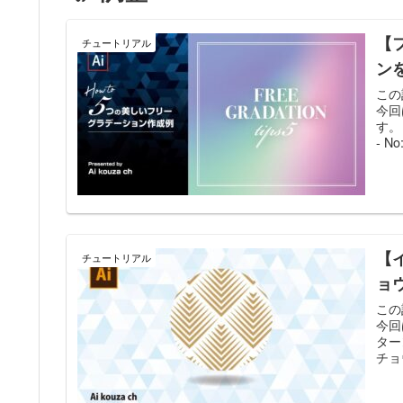
【
チュートリアル
ン
この
今回
す。
- No
【
チュートリアル
ョ
この
今回
ター
チョ