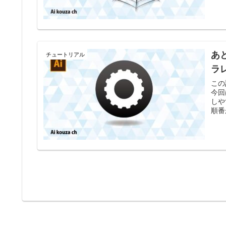
あ
チュートリアル
ラ
この
今回
しや
順番