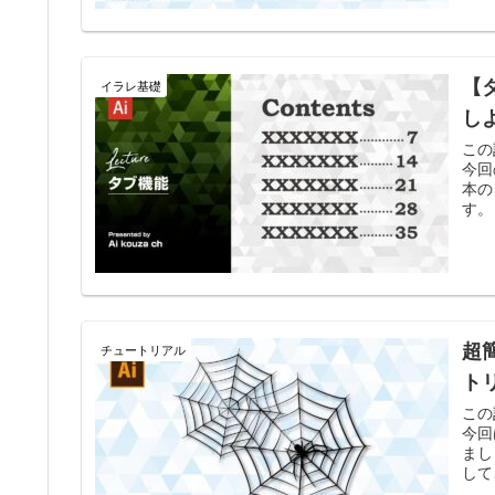
【
イラレ基礎
し
この
今回
本の
す。
超
チュートリアル
ト
この
今回
まし
して