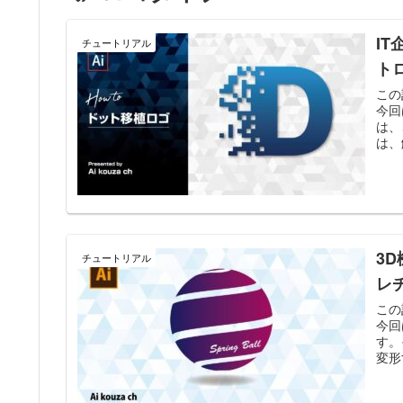
I
チュートリアル
ト
この
今回
は、
は、
3
チュートリアル
レ
この
今回
す。
変形