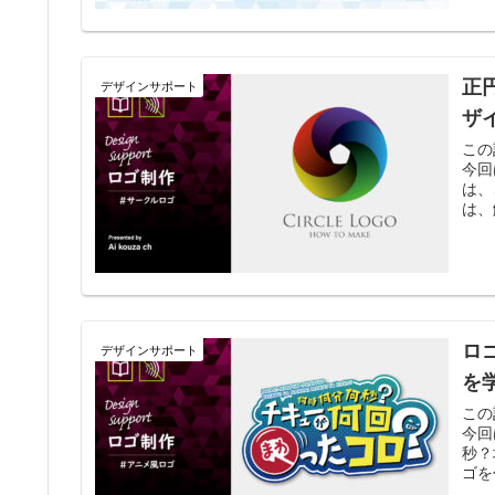
正
デザインサポート
ザ
この
今回
は、
は、
ロ
デザインサポート
を
この
今回
秒？
ゴを