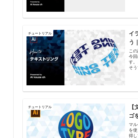
イ
チュートリアル
う
この
今回
す。
そう
【
チュートリアル
ゴ
マル
を使
得し