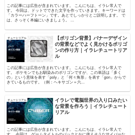
この記事には広告が含まれています。 こんにちは、イラレ常人で
す。 今回は、ドットでできた文字を作っていきます。キーワードは
「カラーハーフトーン」です。あとでしっかりとご説明します。 で
は、さっそく本編にいきましょう。 ...
【ポリゴン背景】バナーデザイン
チュートリアル
の背景などでよく見かけるポリゴ
ンの作り方｜イラレチュートリア
ル
この記事には広告が含まれています。 こんにちは、イラレ常人で
す。 ポケモンでもお馴染みのポリゴンですが、この単語は「多く
の」という意味を表す「poly」と「何々角形」を表す「gon」からで
きているものです。（例：ヘキサゴン＝六...
イラレで電脳世界の入り口みたい
チュートリアル
な背景を作ろう｜イラレチュート
リアル
この記事には広告が含まれています。 こんにちは、イラレ常人で
す。 今回は、ゲームタイトルのバックとかに使えそうなサイバーな