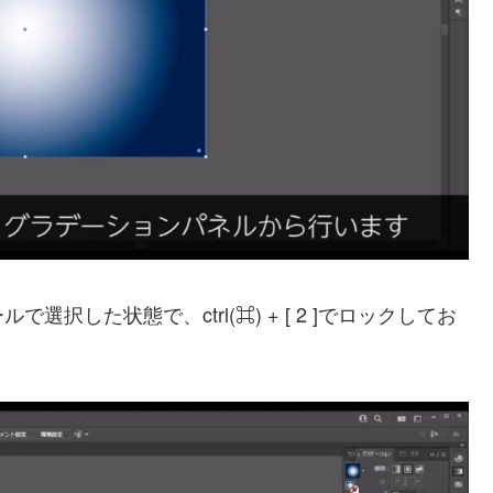
した状態で、ctrl(⌘) + [ 2 ]でロックしてお