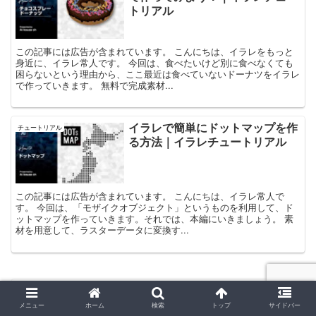
トリアル
この記事には広告が含まれています。 こんにちは、イラレをもっと
身近に、イラレ常人です。 今回は、食べたいけど別に食べなくても
困らないという理由から、ここ最近は食べていないドーナツをイラレ
で作っていきます。 無料で完成素材...
イラレで簡単にドットマップを作
チュートリアル
る方法｜イラレチュートリアル
この記事には広告が含まれています。 こんにちは、イラレ常人で
す。 今回は、「モザイクオブジェクト」というものを利用して、ド
ットマップを作っていきます。それでは、本編にいきましょう。 素
材を用意して、ラスターデータに変換す...
【ゆめかわ背景】かわいいキャラクター
メニュー
ホーム
検索
トップ
サイドバー
やデザインの背景に最適！ゆめかわいい