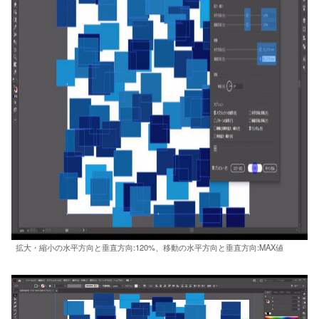
拡大・縮小の水平方向と垂直方向:120%、移動の水平方向と垂直方向:MAX値