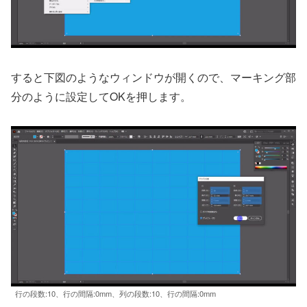
すると下図のようなウィンドウが開くので、マーキング部
分のように設定してOKを押します。
行の段数:10、行の間隔:0mm、列の段数:10、行の間隔:0mm