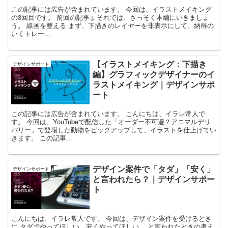
この記事には広告が含まれています。 今回は、イラストメイキング
の3回目です。 前回の記事↓ それでは、さっそく本編にいきましょ
う。 線画を整える まず、下描きのレイヤーを非表示にして、納得の
いくトレー...
【イラストメイキング：下描き
デザインサポート
編】グラフィックデザイナーのイ
ラストメイキング｜デザインサポ
ート
この記事には広告が含まれています。 こんにちは、イラレ常人で
す。 今回は、YouTubeで配信した「オーダー不可避？アニマルデリ
バリー」で登場した動物をピックアップして、イラストを仕上げてい
きます。 この記事...
デザイン案件で「タダ」「安く」
デザインサポート
と言われたら？｜デザインサポー
ト
こんにちは、イラレ常人です。 今回は、デザイン案件を受けるとき
に タダでやってほしい、安くやってほしい。 と言われたときの考え