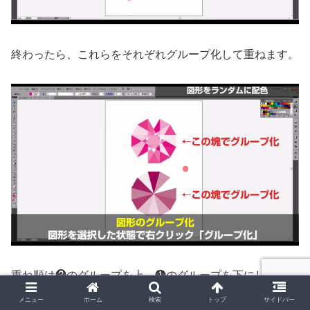
終わったら、これらをそれぞれグループ化して重ねます。
重ね順は❷のグループを上、❶のグループを下にしておき
ます。
メニュー
ホーム
検索
トップ
サイドバー