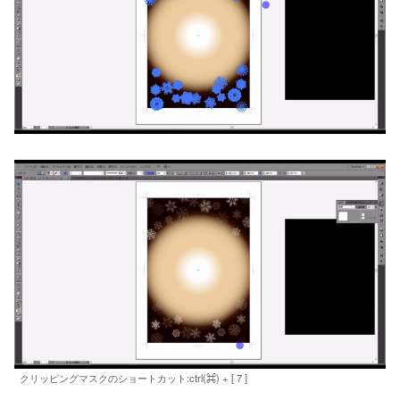
クリッピングマスクのショートカット:ctrl(⌘) + [ 7 ]