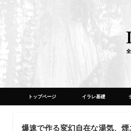
トップページ
イラレ基礎
爆速で作る変幻自在な湯気、煙