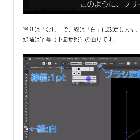
塗りは「なし」で、線は「白」に設定します
線幅は字幕（下図参照）の通りです。