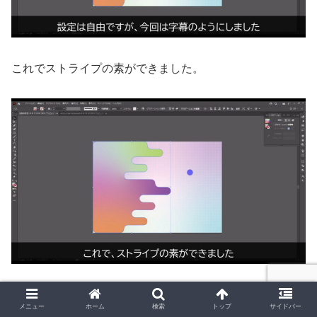
これでストライプの素ができました。
メニュー
ホーム
検索
トップ
サイドバー
ストライプの素を変形いていく