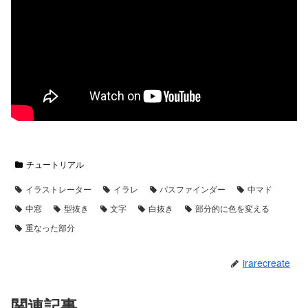
チュートリアル
イラストレーター
イラレ
パスファインダー
中マド
中窓
型抜き
文字
白抜き
部分的に色を変える
重なった部分
irarecreate
関連記事