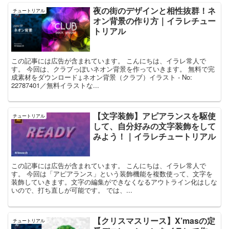
夜の街のデザインと相性抜群！ネ
チュートリアル
オン背景の作り方｜イラレチュー
トリアル
この記事には広告が含まれています。 こんにちは、イラレ常人で
す。 今回は、クラブっぽいネオン背景を作っていきます。 無料で完
成素材をダウンロード↓ネオン背景（クラブ）イラスト - No:
22787401／無料イラストな...
【文字装飾】アピアランスを駆使
チュートリアル
して、自分好みの文字装飾をして
みよう！｜イラレチュートリアル
この記事には広告が含まれています。 こんにちは、イラレ常人で
す。 今回は「アピアランス」という装飾機能を複数使って、文字を
装飾していきます。文字の編集ができなくなるアウトライン化はしな
いので、打ち直しが可能です。 では、...
【クリスマスリース】X’masの定
チュートリアル