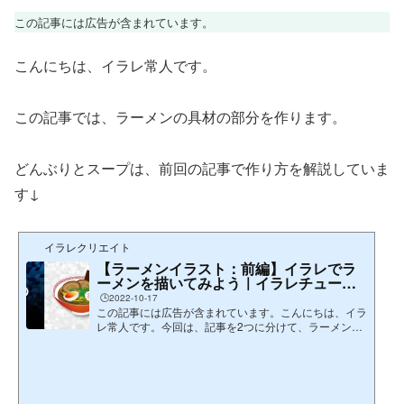
この記事には広告が含まれています。
こんにちは、イラレ常人です。
この記事では、ラーメンの具材の部分を作ります。
どんぶりとスープは、前回の記事で作り方を解説していま
す↓
イラレクリエイト
【ラーメンイラスト：前編】イラレでラ
ーメンを描いてみよう｜イラレチュート
リアル
🕒️2022-10-17
この記事には広告が含まれています。こんにちは、イラ
レ常人です。今回は、記事を2つに分けて、ラーメンの
イラストを描いていきます。無料で完成素材をダウンロ
ード↓ラーメンイラスト - No: 22046992／無料イラス
トなら「イラストAC」をイラストACでチェック！この
記事では、ラーメンのどんぶりとスープの部分だけを作
り...